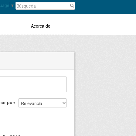
guage
▼
Acerca de
nar por