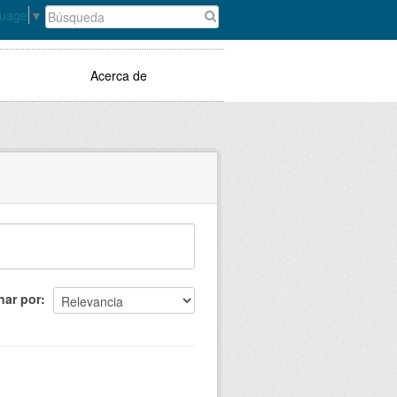
guage
▼
Acerca de
nar por