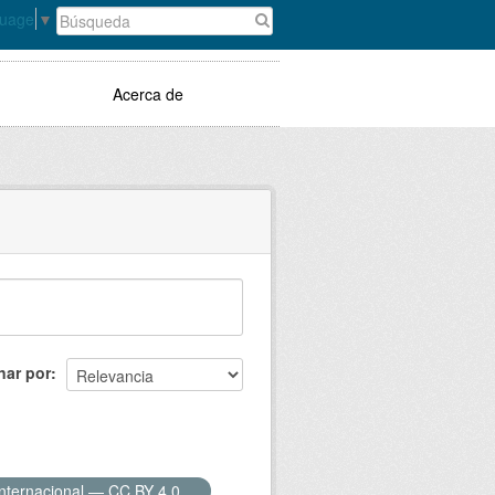
guage
▼
Acerca de
nar por
Internacional — CC BY 4.0