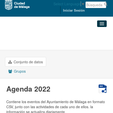
Select Language
▼
Iniciar Sesión
Organizaciones
Conjuntos de datos
CULTURA, TURISMO, DEPORTE, ...
Agenda 2022
Organizaciones
Conjunto de datos
Grupos
Grupos
Acerca de
Agenda 2022
Contiene los eventos del Ayuntamiento de Málaga en formato
CSV, junto con las actividades de cada uno de ellos. la
información se actualiza diariamente.