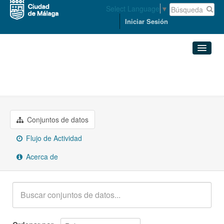
Select Language
▼
Iniciar Sesión
Organizaciones
Conjuntos de datos
MEDIO AMBIENTE Y SOSTENIBILIDAD
Organizaciones
Conjuntos de datos
Grupos
Flujo de Actividad
Acerca de
Acerca de