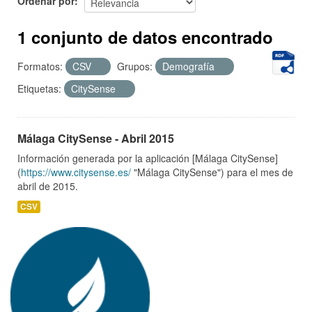
Ordenar por
1 conjunto de datos encontrado
Formatos:
CSV
Grupos:
Demografía
Etiquetas:
CitySense
Málaga CitySense - Abril 2015
Información generada por la aplicación [Málaga CitySense]
(
https://www.citysense.es/
"Málaga CitySense") para el mes de
abril de 2015.
CSV