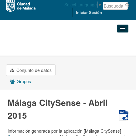
Select Language
▼
Iniciar Sesión
Organizaciones
MEDIO AMBIENTE Y ...
Conjuntos de datos
Málaga CitySense - Abril 2015
Organizaciones
Conjunto de datos
Grupos
Grupos
Acerca de
Málaga CitySense - Abril
2015
Información generada por la aplicación [Málaga CitySense]