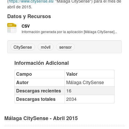
(
https://www.citysense.es/
"Málaga CitySense") para el mes de
abril de 2015.
Datos y Recursos
CSV
Información generada por la aplicación [Málaga CitySense]...
CitySense
móvil
sensor
Información Adicional
Campo
Valor
Autor
Málaga CitySense
Descargas recientes
16
Descargas totales
2034
Málaga CitySense - Abril 2015