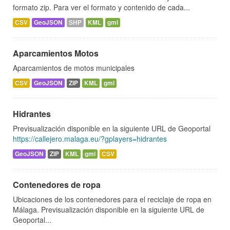
formato zip. Para ver el formato y contenido de cada...
CSV
GeoJSON
SHP
KML
gml
Aparcamientos Motos
Aparcamientos de motos municipales
CSV
GeoJSON
ZIP
KML
gml
Hidrantes
Previsualización disponible en la siguiente URL de Geoportal
https://callejero.malaga.eu/?gplayers=hidrantes
GeoJSON
ZIP
KML
gml
CSV
Contenedores de ropa
Ubicaciones de los contenedores para el reciclaje de ropa en
Málaga. Previsualización disponible en la siguiente URL de
Geoportal...