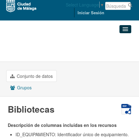
Select Language
▼
Iniciar Sesión
Organizaciones
Conjuntos de datos
ORDENACIÓN DEL TERRITORIO ...
Bibliotecas
Organizaciones
Conjunto de datos
Grupos
Grupos
Acerca de
Bibliotecas
Descripción de columnas incluidas en los recursos
ID_EQUIPAMIENTO: Identificador único de equipamiento.