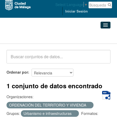
Select Language
▼
Iniciar Sesión
Conjuntos de datos
Conjuntos de datos
Organizaciones
Grupos
Ordenar por
Acerca de
1 conjunto de datos encontrado
Organizaciones:
ORDENACIÓN DEL TERRITORIO Y VIVIENDA
Grupos:
Urbanismo e infraestructuras
Formatos: