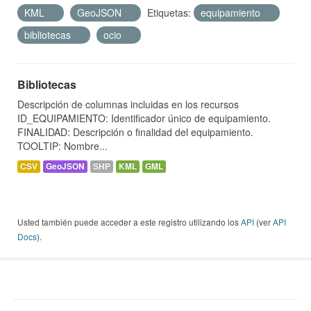
KML
GeoJSON
Etiquetas:
equipamiento
bibliotecas
ocio
Bibliotecas
Descripción de columnas incluidas en los recursos
ID_EQUIPAMIENTO: Identificador único de equipamiento.
FINALIDAD: Descripción o finalidad del equipamiento.
TOOLTIP: Nombre...
CSV
GeoJSON
SHP
KML
GML
Usted también puede acceder a este registro utilizando los
API
(ver
API
Docs
).