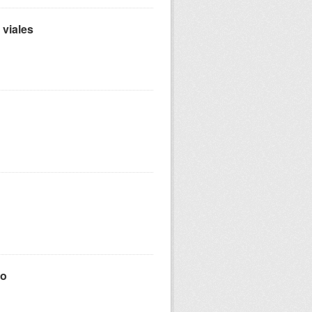
 viales
mo