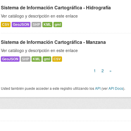
Sistema de Información Cartográfica - Hidrografía
Ver catálogo y descripción en este enlace
CSV
GeoJSON
SHP
KML
gml
Sistema de Información Cartográfica - Manzana
Ver catálogo y descripción en este enlace
GeoJSON
SHP
KML
gml
CSV
1
2
»
Usted también puede acceder a este registro utilizando los
API
(ver
API Docs
).