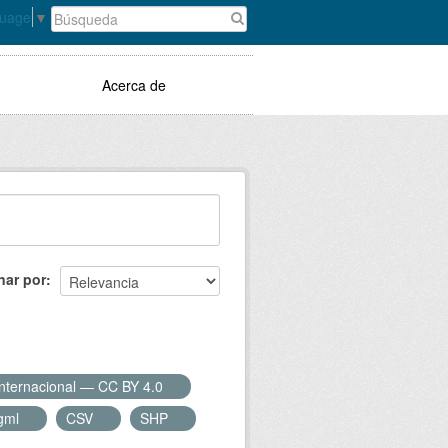
guage
▼
Acerca de
nar por
Internacional — CC BY 4.0
gml
CSV
SHP