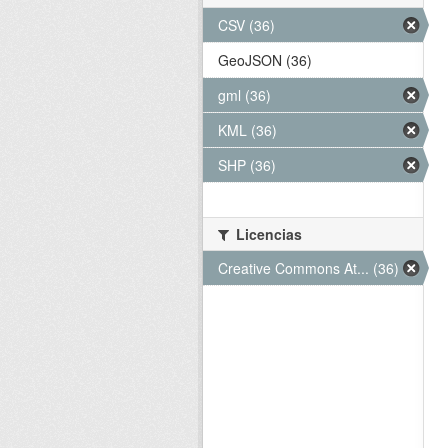
CSV (36)
GeoJSON (36)
gml (36)
KML (36)
SHP (36)
Licencias
Creative Commons At... (36)