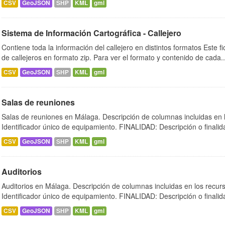
CSV
GeoJSON
SHP
KML
gml
Sistema de Información Cartográfica - Callejero
Contiene toda la información del callejero en distintos formatos Este f
de callejeros en formato zip. Para ver el formato y contenido de cada..
CSV
GeoJSON
SHP
KML
gml
Salas de reuniones
Salas de reuniones en Málaga. Descripción de columnas incluidas e
Identificador único de equipamiento. FINALIDAD: Descripción o finalida
CSV
GeoJSON
SHP
KML
gml
Auditorios
Auditorios en Málaga. Descripción de columnas incluidas en los re
Identificador único de equipamiento. FINALIDAD: Descripción o finalida
CSV
GeoJSON
SHP
KML
gml