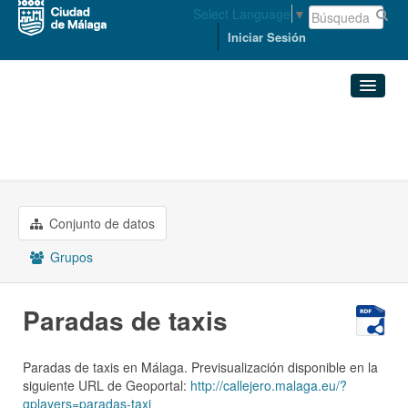
Select Language
▼
Iniciar Sesión
Organizaciones
Conjuntos de datos
ORDENACIÓN DEL TERRITORIO ...
Paradas de taxis
Organizaciones
Conjunto de datos
Grupos
Grupos
Acerca de
Paradas de taxis
Paradas de taxis en Málaga. Previsualización disponible en la
siguiente URL de Geoportal:
http://callejero.malaga.eu/?
gplayers=paradas-taxi