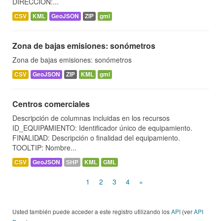
DIRECCIÓN:...
CSV
KML
GeoJSON
ZIP
gml
Zona de bajas emisiones: sonómetros
Zona de bajas emisiones: sonómetros
CSV
GeoJSON
ZIP
KML
gml
Centros comerciales
Descripción de columnas incluidas en los recursos
ID_EQUIPAMIENTO: Identificador único de equipamiento.
FINALIDAD: Descripción o finalidad del equipamiento.
TOOLTIP: Nombre...
CSV
GeoJSON
SHP
KML
GML
1
2
3
4
»
Usted también puede acceder a este registro utilizando los
API
(ver
API