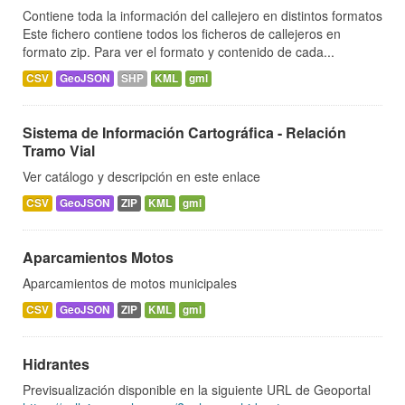
Contiene toda la información del callejero en distintos formatos
Este fichero contiene todos los ficheros de callejeros en
formato zip. Para ver el formato y contenido de cada...
CSV
GeoJSON
SHP
KML
gml
Sistema de Información Cartográfica - Relación
Tramo Vial
Ver catálogo y descripción en este enlace
CSV
GeoJSON
ZIP
KML
gml
Aparcamientos Motos
Aparcamientos de motos municipales
CSV
GeoJSON
ZIP
KML
gml
Hidrantes
Previsualización disponible en la siguiente URL de Geoportal