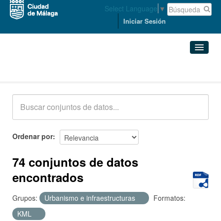
Select Language
▼
Iniciar Sesión
Conjuntos de datos
Conjuntos de datos
Organizaciones
Grupos
Ordenar por
Acerca de
74 conjuntos de datos
encontrados
Grupos:
Urbanismo e infraestructuras
Formatos:
KML