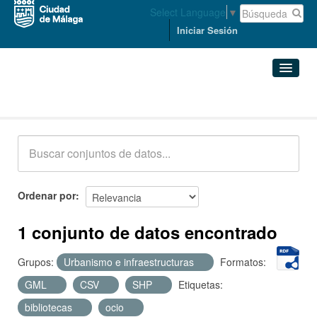
Select Language
▼
Iniciar Sesión
Conjuntos de datos
Conjuntos de datos
Organizaciones
Grupos
Ordenar por
Acerca de
1 conjunto de datos encontrado
Grupos:
Urbanismo e infraestructuras
Formatos:
GML
CSV
SHP
Etiquetas:
bibliotecas
ocio