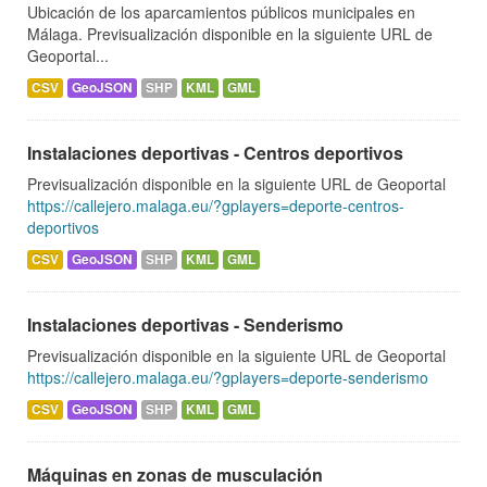
Ubicación de los aparcamientos públicos municipales en
Málaga. Previsualización disponible en la siguiente URL de
Geoportal...
CSV
GeoJSON
SHP
KML
GML
Instalaciones deportivas - Centros deportivos
Previsualización disponible en la siguiente URL de Geoportal
https://callejero.malaga.eu/?gplayers=deporte-centros-
deportivos
CSV
GeoJSON
SHP
KML
GML
Instalaciones deportivas - Senderismo
Previsualización disponible en la siguiente URL de Geoportal
https://callejero.malaga.eu/?gplayers=deporte-senderismo
CSV
GeoJSON
SHP
KML
GML
Máquinas en zonas de musculación