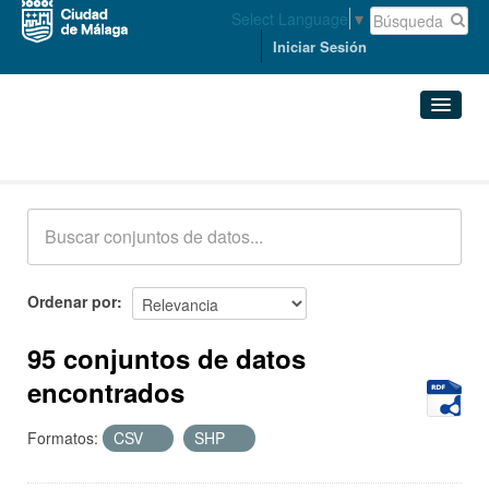
Select Language
▼
Iniciar Sesión
Conjuntos de datos
Conjuntos de datos
Organizaciones
Grupos
Ordenar por
Acerca de
95 conjuntos de datos
encontrados
Formatos:
CSV
SHP