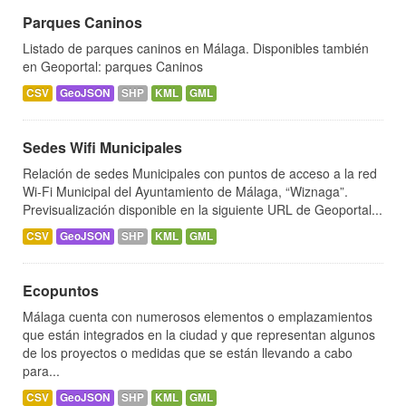
Parques Caninos
Listado de parques caninos en Málaga. Disponibles también
en Geoportal: parques Caninos
CSV
GeoJSON
SHP
KML
GML
Sedes Wifi Municipales
Relación de sedes Municipales con puntos de acceso a la red
Wi-Fi Municipal del Ayuntamiento de Málaga, “Wiznaga”.
Previsualización disponible en la siguiente URL de Geoportal...
CSV
GeoJSON
SHP
KML
GML
Ecopuntos
Málaga cuenta con numerosos elementos o emplazamientos
que están integrados en la ciudad y que representan algunos
de los proyectos o medidas que se están llevando a cabo
para...
CSV
GeoJSON
SHP
KML
GML