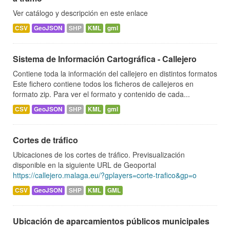
Ver catálogo y descripción en este enlace
CSV
GeoJSON
SHP
KML
gml
Sistema de Información Cartográfica - Callejero
Contiene toda la información del callejero en distintos formatos
Este fichero contiene todos los ficheros de callejeros en
formato zip. Para ver el formato y contenido de cada...
CSV
GeoJSON
SHP
KML
gml
Cortes de tráfico
Ubicaciones de los cortes de tráfico. Previsualización
disponible en la siguiente URL de Geoportal
https://callejero.malaga.eu/?gplayers=corte-trafico&gp=o
CSV
GeoJSON
SHP
KML
GML
Ubicación de aparcamientos públicos municipales