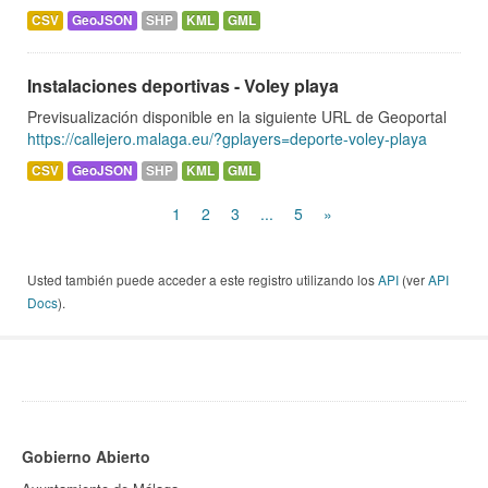
CSV
GeoJSON
SHP
KML
GML
Instalaciones deportivas - Voley playa
Previsualización disponible en la siguiente URL de Geoportal
https://callejero.malaga.eu/?gplayers=deporte-voley-playa
CSV
GeoJSON
SHP
KML
GML
1
2
3
...
5
»
Usted también puede acceder a este registro utilizando los
API
(ver
API
Docs
).
Gobierno Abierto