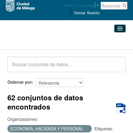
Select Language
▼
Iniciar Sesión
Conjuntos de datos
Conjuntos de datos
Organizaciones
Grupos
Ordenar por
Acerca de
62 conjuntos de datos
encontrados
Organizaciones:
ECONOMÍA, HACIENDA Y PERSONAL
Etiquetas: