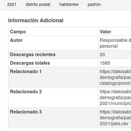
2021
distrito postal
habitantes
padrón
Información Adicional
Campo
Valor
Autor
Responsable d
personal
Descargas recientes
20
Descargas totales
1585
Relacionado 1
https://datosab
demografia/pad
catalogo/provi
Relacionado 2
https://datosab
demografia/pad
2021/municipio
Relacionado 3
https://datosab
demografia/pad
2021/pais.csv