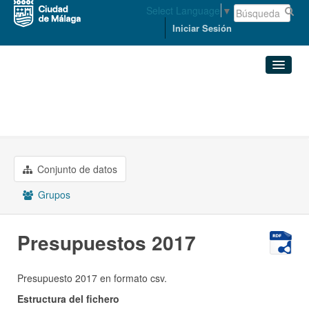
Select Language
▼
Iniciar Sesión
Organizaciones
Conjuntos de datos
ECONOMÍA, HACIENDA Y PERSONAL
Presupuestos 2017
Organizaciones
Conjunto de datos
Grupos
Grupos
Acerca de
Presupuestos 2017
Presupuesto 2017 en formato csv.
Estructura del fichero