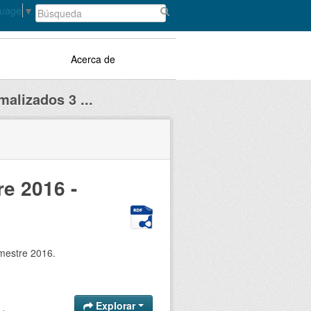
guage
▼
Acerca de
malizados 3 ...
re 2016 -
imestre 2016.
Explorar