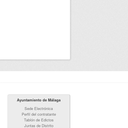
Ayuntamiento de Málaga
Sede Electrónica
Perfil del contratante
Tablón de Edictos
Juntas de Distrito