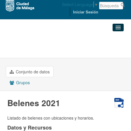
Select Language
▼
Iniciar Sesión
Organizaciones
Conjuntos de datos
ACCESIBILIDAD Y MOVILIDAD
Belenes 2021
Organizaciones
Conjunto de datos
Grupos
Grupos
Acerca de
Belenes 2021
Listado de belenes con ubicaciones y horarios.
Datos y Recursos