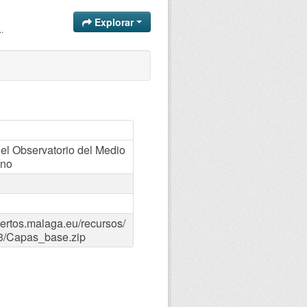
Explorar
.
l Observatorio del Medio
ano
iertos.malaga.eu/recursos/
3/Capas_base.zip