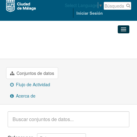
Select Language
▼
Iniciar Sesión
Organizaciones
Conjuntos de datos
MEDIO AMBIENTE Y SOSTENIBILIDAD
Organizaciones
Conjuntos de datos
Grupos
Flujo de Actividad
Acerca de
Acerca de