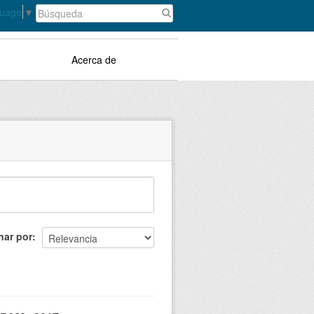
guage
▼
Acerca de
nar por