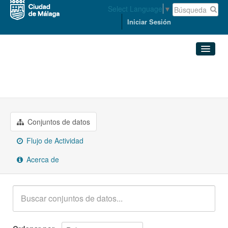
Select Language
▼
Iniciar Sesión
Organizaciones
Conjuntos de datos
SEGURIDAD Y RELACIONES ...
Organizaciones
Conjuntos de datos
Grupos
Flujo de Actividad
Acerca de
Acerca de