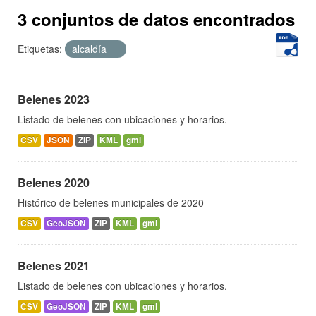
3 conjuntos de datos encontrados
Etiquetas:
alcaldía
Belenes 2023
Listado de belenes con ubicaciones y horarios.
CSV
JSON
ZIP
KML
gml
Belenes 2020
Histórico de belenes municipales de 2020
CSV
GeoJSON
ZIP
KML
gml
Belenes 2021
Listado de belenes con ubicaciones y horarios.
CSV
GeoJSON
ZIP
KML
gml