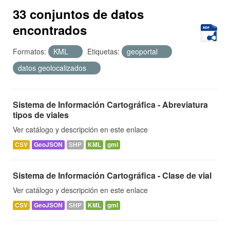
33 conjuntos de datos
encontrados
Formatos:
KML
Etiquetas:
geoportal
datos geolocalizados
Sistema de Información Cartográfica - Abreviatura
tipos de viales
Ver catálogo y descripción en este enlace
CSV
GeoJSON
SHP
KML
gml
Sistema de Información Cartográfica - Clase de vial
Ver catálogo y descripción en este enlace
CSV
GeoJSON
SHP
KML
gml