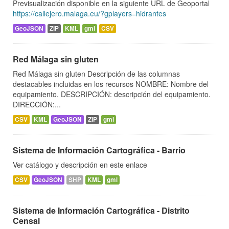
Previsualización disponible en la siguiente URL de Geoportal
https://callejero.malaga.eu/?gplayers=hidrantes
GeoJSON
ZIP
KML
gml
CSV
Red Málaga sin gluten
Red Málaga sin gluten Descripción de las columnas
destacables incluidas en los recursos NOMBRE: Nombre del
equipamiento. DESCRIPCIÓN: descripción del equipamiento.
DIRECCIÓN:...
CSV
KML
GeoJSON
ZIP
gml
Sistema de Información Cartográfica - Barrio
Ver catálogo y descripción en este enlace
CSV
GeoJSON
SHP
KML
gml
Sistema de Información Cartográfica - Distrito
Censal