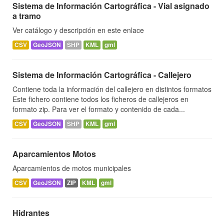
Sistema de Información Cartográfica - Vial asignado
a tramo
Ver catálogo y descripción en este enlace
CSV
GeoJSON
SHP
KML
gml
Sistema de Información Cartográfica - Callejero
Contiene toda la información del callejero en distintos formatos
Este fichero contiene todos los ficheros de callejeros en
formato zip. Para ver el formato y contenido de cada...
CSV
GeoJSON
SHP
KML
gml
Aparcamientos Motos
Aparcamientos de motos municipales
CSV
GeoJSON
ZIP
KML
gml
Hidrantes