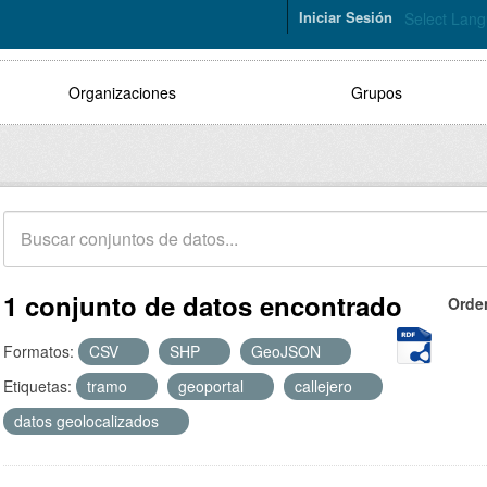
Iniciar Sesión
Select Lan
Organizaciones
Grupos
1 conjunto de datos encontrado
Orde
Formatos:
CSV
SHP
GeoJSON
Etiquetas:
tramo
geoportal
callejero
datos geolocalizados