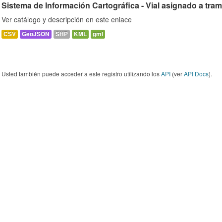
Sistema de Información Cartográfica - Vial asignado a tra
Ver catálogo y descripción en este enlace
CSV
GeoJSON
SHP
KML
gml
Usted también puede acceder a este registro utilizando los
API
(ver
API Docs
).