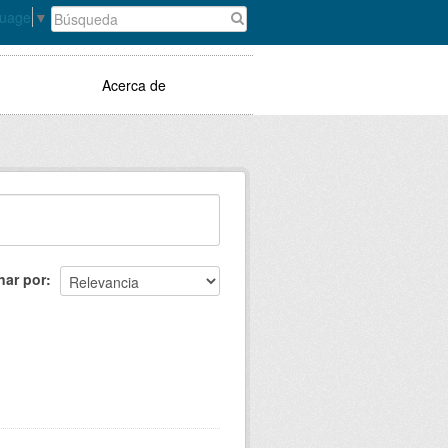
guage
▼
Acerca de
nar por