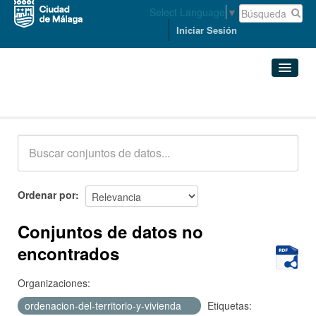
Select Language
▼
Iniciar Sesión
Conjuntos de datos
Conjuntos de datos
Organizaciones
Grupos
Ordenar por
Acerca de
Conjuntos de datos no
encontrados
Organizaciones:
ordenacion-del-territorio-y-vivienda
Etiquetas: