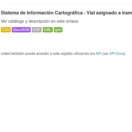
Sistema de Información Cartográfica - Vial asignado a tra
Ver catálogo y descripción en este enlace
CSV
GeoJSON
SHP
KML
gml
Usted también puede acceder a este registro utilizando los
API
(ver
API Docs
).