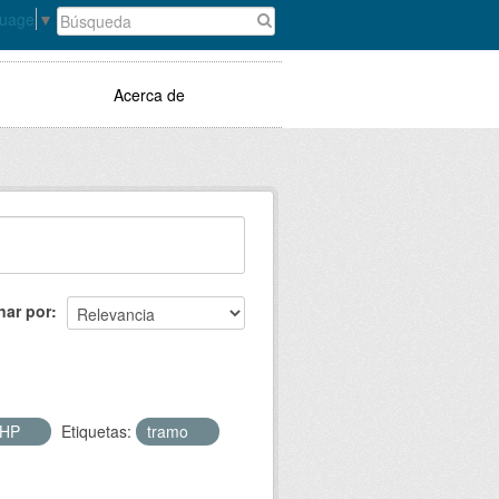
guage
▼
Acerca de
nar por
SHP
Etiquetas:
tramo