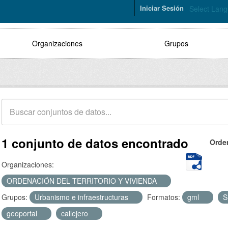
Iniciar Sesión
Select Lan
Organizaciones
Grupos
1 conjunto de datos encontrado
Orde
Organizaciones:
ORDENACIÓN DEL TERRITORIO Y VIVIENDA
Grupos:
Urbanismo e infraestructuras
Formatos:
gml
geoportal
callejero