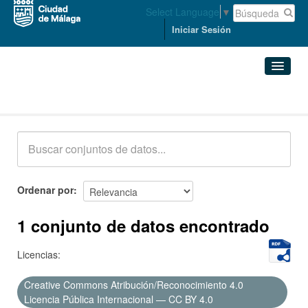
Select Language
▼
Iniciar Sesión
Conjuntos de datos
Conjuntos de datos
Organizaciones
Grupos
Ordenar por
Acerca de
1 conjunto de datos encontrado
Licencias:
Creative Commons Atribución/Reconocimiento 4.0
Licencia Pública Internacional — CC BY 4.0