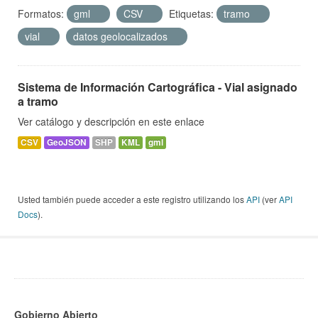
Formatos:
gml
CSV
Etiquetas:
tramo
vial
datos geolocalizados
Sistema de Información Cartográfica - Vial asignado
a tramo
Ver catálogo y descripción en este enlace
CSV
GeoJSON
SHP
KML
gml
Usted también puede acceder a este registro utilizando los
API
(ver
API
Docs
).
Gobierno Abierto