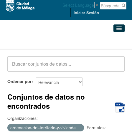
Select Language
▼
Iniciar Sesión
Conjuntos de datos
Conjuntos de datos
Organizaciones
Grupos
Ordenar por
Acerca de
Conjuntos de datos no
encontrados
Organizaciones:
ordenacion-del-territorio-y-vivienda
Formatos: