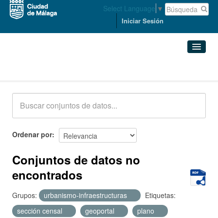
Select Language
▼
Iniciar Sesión
Conjuntos de datos
Conjuntos de datos
Organizaciones
Grupos
Ordenar por
Acerca de
Conjuntos de datos no
encontrados
Grupos:
urbanismo-infraestructuras
Etiquetas:
sección censal
geoportal
plano