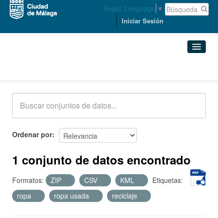
Select Language
▼
Iniciar Sesión
Conjuntos de datos
Conjuntos de datos
Organizaciones
Grupos
Ordenar por
Acerca de
1 conjunto de datos encontrado
Formatos:
ZIP
CSV
KML
Etiquetas:
ropa
ropa usada
reciclaje