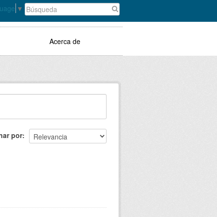
guage
▼
Acerca de
nar por