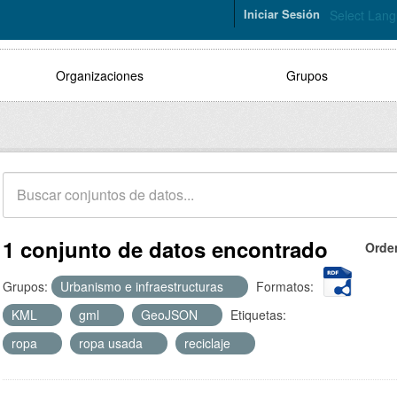
Iniciar Sesión
Select Lan
Organizaciones
Grupos
1 conjunto de datos encontrado
Orde
Grupos:
Urbanismo e infraestructuras
Formatos:
KML
gml
GeoJSON
Etiquetas:
ropa
ropa usada
reciclaje