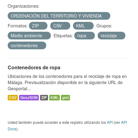
Organizaciones:
ORDENACIÓN DEL TERRITORIO Y VIVIENDA
Formatos:
ZIP
CSV
KML
Grupos:
Medio ambiente
Etiquetas:
ropa
reciclaje
contenedores
Contenedores de ropa
Ubicaciones de los contenedores para el reciclaje de ropa en
Málaga. Previsualización disponible en la siguiente URL de
Geoportal...
CSV
GeoJSON
ZIP
KML
gml
Usted también puede acceder a este registro utilizando los
API
(ver
API
Docs
).