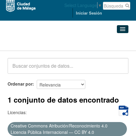
Select Language
▼
Iniciar Sesión
Conjuntos de datos
Conjuntos de datos
Organizaciones
Grupos
Ordenar por
Acerca de
1 conjunto de datos encontrado
Licencias:
Creative Commons Atribución/Reconocimiento 4.0
Licencia Pública Internacional — CC BY 4.0