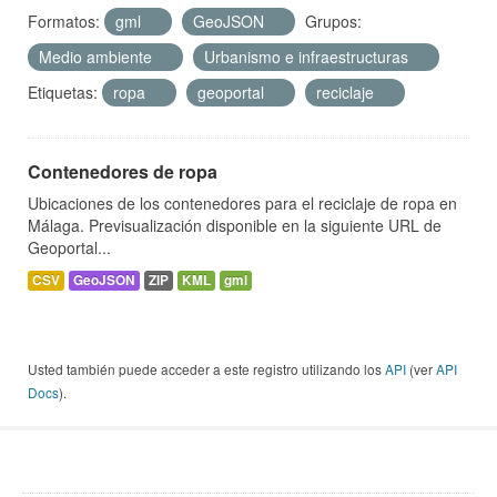
Formatos:
gml
GeoJSON
Grupos:
Medio ambiente
Urbanismo e infraestructuras
Etiquetas:
ropa
geoportal
reciclaje
Contenedores de ropa
Ubicaciones de los contenedores para el reciclaje de ropa en
Málaga. Previsualización disponible en la siguiente URL de
Geoportal...
CSV
GeoJSON
ZIP
KML
gml
Usted también puede acceder a este registro utilizando los
API
(ver
API
Docs
).