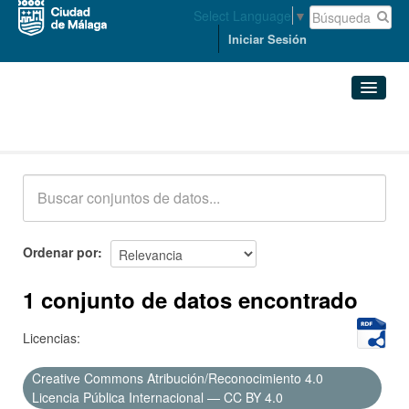
Select Language
▼
Iniciar Sesión
Conjuntos de datos
Conjuntos de datos
Organizaciones
Grupos
Ordenar por
Acerca de
1 conjunto de datos encontrado
Licencias:
Creative Commons Atribución/Reconocimiento 4.0
Licencia Pública Internacional — CC BY 4.0