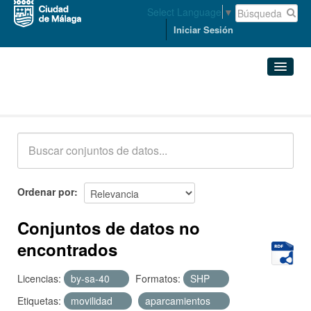
Select Language
▼
Iniciar Sesión
Conjuntos de datos
Conjuntos de datos
Organizaciones
Grupos
Ordenar por
Acerca de
Conjuntos de datos no
encontrados
Licencias:
by-sa-40
Formatos:
SHP
Etiquetas:
movilidad
aparcamientos