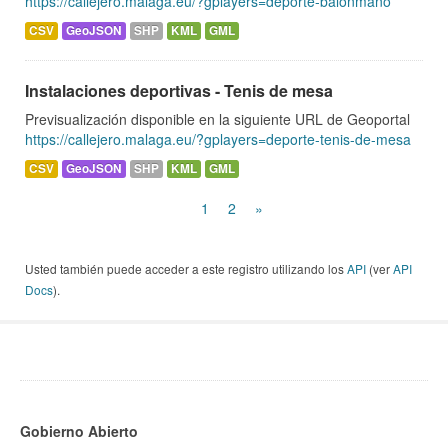
https://callejero.malaga.eu/?gplayers=deporte-balonmano
CSV
GeoJSON
SHP
KML
GML
Instalaciones deportivas - Tenis de mesa
Previsualización disponible en la siguiente URL de Geoportal
https://callejero.malaga.eu/?gplayers=deporte-tenis-de-mesa
CSV
GeoJSON
SHP
KML
GML
1
2
»
Usted también puede acceder a este registro utilizando los
API
(ver
API
Docs
).
Gobierno Abierto