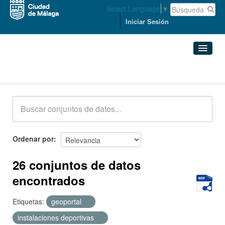
Select Language
▼
Iniciar Sesión
Conjuntos de datos
Conjuntos de datos
Organizaciones
Grupos
Ordenar por
Acerca de
26 conjuntos de datos
encontrados
Etiquetas:
geoportal
instalaciones deportivas