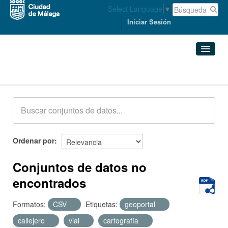
Select Language
▼
Iniciar Sesión
Conjuntos de datos
Conjuntos de datos
Organizaciones
Grupos
Ordenar por
Acerca de
Conjuntos de datos no
encontrados
Formatos:
CSV
Etiquetas:
geoportal
callejero
vial
cartografía