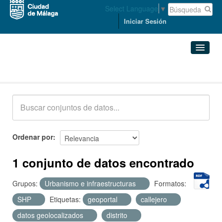
Select Language
▼
Iniciar Sesión
Conjuntos de datos
Conjuntos de datos
Organizaciones
Grupos
Ordenar por
Acerca de
1 conjunto de datos encontrado
Grupos:
Urbanismo e infraestructuras
Formatos:
SHP
Etiquetas:
geoportal
callejero
datos geolocalizados
distrito