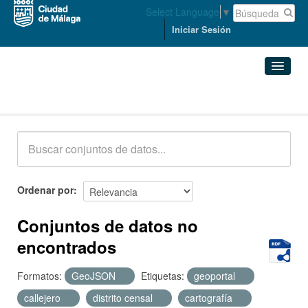
Select Language
▼
Iniciar Sesión
Conjuntos de datos
Conjuntos de datos
Organizaciones
Grupos
Ordenar por
Acerca de
Conjuntos de datos no
encontrados
Formatos:
GeoJSON
Etiquetas:
geoportal
callejero
distrito censal
cartografía