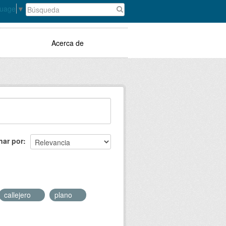
guage
▼
Acerca de
nar por
callejero
plano