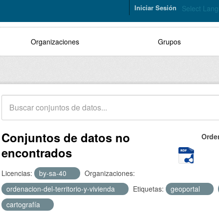
Iniciar Sesión
Select Lan
Organizaciones
Grupos
Conjuntos de datos no
Orde
encontrados
Licencias:
by-sa-40
Organizaciones:
ordenacion-del-territorio-y-vivienda
Etiquetas:
geoportal
cartografía