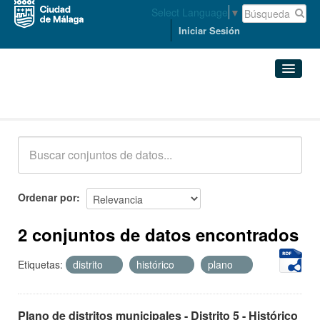
Select Language
▼
Iniciar Sesión
Conjuntos de datos
Conjuntos de datos
Organizaciones
Grupos
Ordenar por
Acerca de
2 conjuntos de datos encontrados
Etiquetas:
distrito
histórico
plano
Plano de distritos municipales - Distrito 5 - Histórico