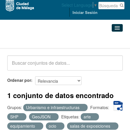
Select Language
▼
Iniciar Sesión
Conjuntos de datos
Conjuntos de datos
Organizaciones
Grupos
Ordenar por
Acerca de
1 conjunto de datos encontrado
Grupos:
Urbanismo e infraestructuras
Formatos:
SHP
GeoJSON
Etiquetas:
arte
equipamiento
ocio
salas de exposiciones