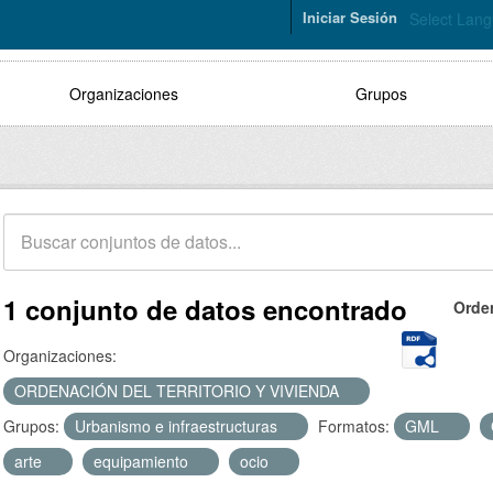
Iniciar Sesión
Select Lan
Organizaciones
Grupos
1 conjunto de datos encontrado
Orde
Organizaciones:
ORDENACIÓN DEL TERRITORIO Y VIVIENDA
Grupos:
Urbanismo e infraestructuras
Formatos:
GML
arte
equipamiento
ocio