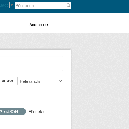
guage
▼
Acerca de
nar por
GeoJSON
Etiquetas: