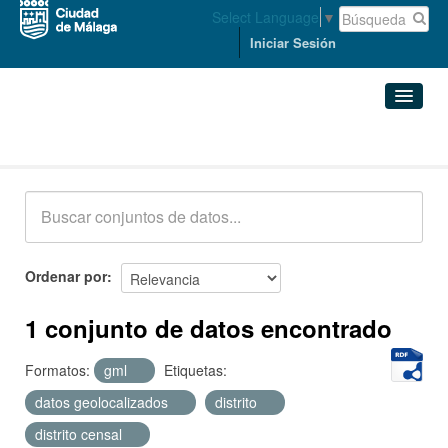
Select Language
▼
Iniciar Sesión
Conjuntos de datos
Conjuntos de datos
Organizaciones
Grupos
Ordenar por
Acerca de
1 conjunto de datos encontrado
Formatos:
gml
Etiquetas:
datos geolocalizados
distrito
distrito censal