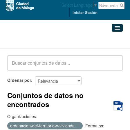
Select Language
▼
Iniciar Sesión
Conjuntos de datos
Conjuntos de datos
Organizaciones
Grupos
Ordenar por
Acerca de
Conjuntos de datos no
encontrados
Organizaciones:
ordenacion-del-territorio-y-vivienda
Formatos: