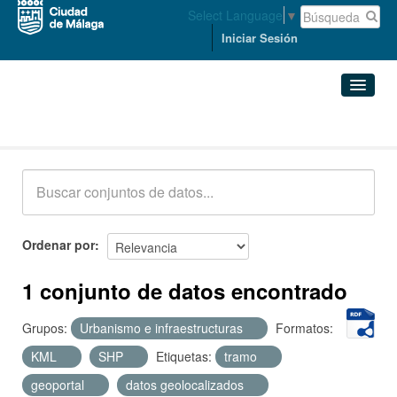
Select Language
▼
Iniciar Sesión
Conjuntos de datos
Conjuntos de datos
Organizaciones
Grupos
Ordenar por
Acerca de
1 conjunto de datos encontrado
Grupos:
Urbanismo e infraestructuras
Formatos:
KML
SHP
Etiquetas:
tramo
geoportal
datos geolocalizados