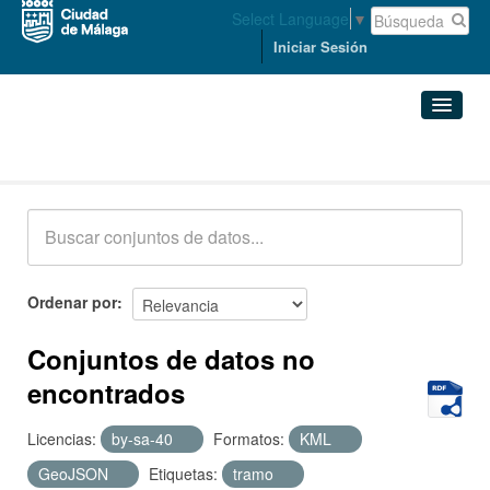
Select Language
▼
Iniciar Sesión
Conjuntos de datos
Conjuntos de datos
Organizaciones
Grupos
Ordenar por
Acerca de
Conjuntos de datos no
encontrados
Licencias:
by-sa-40
Formatos:
KML
GeoJSON
Etiquetas:
tramo