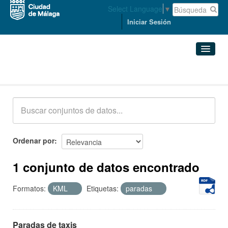
Select Language
▼
Iniciar Sesión
Conjuntos de datos
Conjuntos de datos
Organizaciones
Grupos
Ordenar por
Acerca de
1 conjunto de datos encontrado
Formatos:
KML
Etiquetas:
paradas
Paradas de taxis