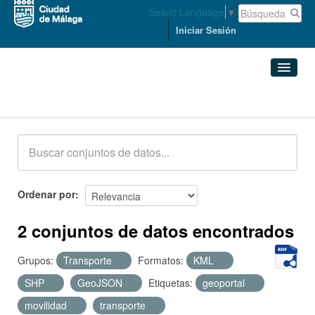
Select Language
▼
Iniciar Sesión
Conjuntos de datos
Conjuntos de datos
Organizaciones
Grupos
Ordenar por
Acerca de
2 conjuntos de datos encontrados
Grupos:
Transporte
Formatos:
KML
SHP
GeoJSON
Etiquetas:
geoportal
movilidad
transporte