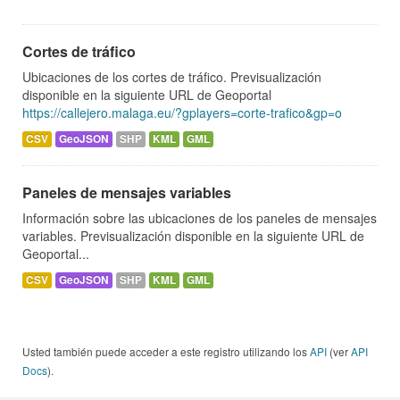
Cortes de tráfico
Ubicaciones de los cortes de tráfico. Previsualización
disponible en la siguiente URL de Geoportal
https://callejero.malaga.eu/?gplayers=corte-trafico&gp=o
CSV
GeoJSON
SHP
KML
GML
Paneles de mensajes variables
Información sobre las ubicaciones de los paneles de mensajes
variables. Previsualización disponible en la siguiente URL de
Geoportal...
CSV
GeoJSON
SHP
KML
GML
Usted también puede acceder a este registro utilizando los
API
(ver
API
Docs
).